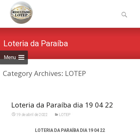
Skip
to
Pesquisa
content
por:
Loteria da Paraíba
Menu
Category Archives: LOTEP
Loteria da Paraíba dia 19 04 22
19 de abril de 2022
LOTEP
LOTERIA DA PARAÍBA DIA 19 04 22