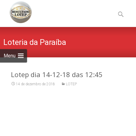
Skip
to
Pesquisa
content
por:
Loteria da Paraíba
Menu
Lotep dia 14-12-18 das 12:45
14 de dezembro de 2018
LOTEP