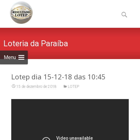
Skip
to
Pesquisa
content
por:
Loteria da Paraíba
Menu
Lotep dia 15-12-18 das 10:45
15 de dezembro de 2018
LOTEP