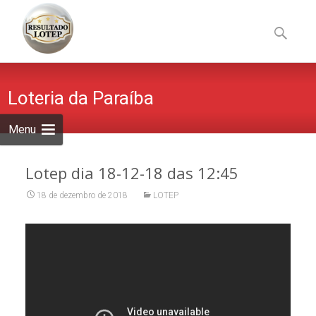
Skip
to
Pesquisa
content
por:
Loteria da Paraíba
Menu
Lotep dia 18-12-18 das 12:45
18 de dezembro de 2018
LOTEP