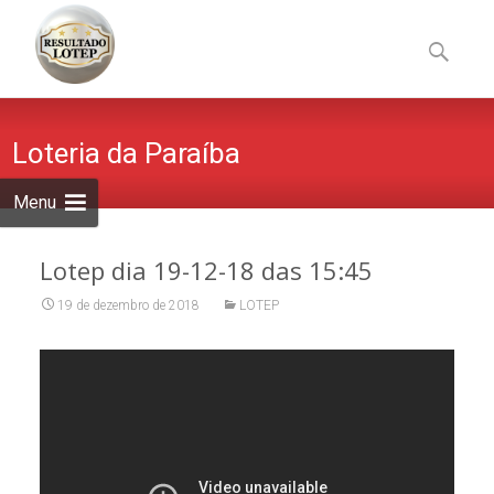
Skip
to
Pesquisa
content
por:
Loteria da Paraíba
Menu
Lotep dia 19-12-18 das 15:45
19 de dezembro de 2018
LOTEP