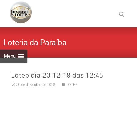
Skip
to
Pesquisa
content
por:
Loteria da Paraíba
Menu
Lotep dia 20-12-18 das 12:45
20 de dezembro de 2018
LOTEP