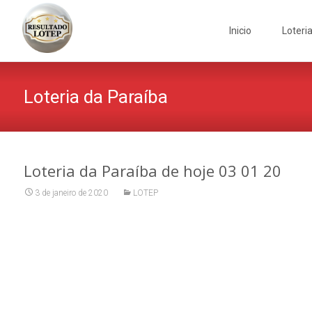
Skip
to
Inicio
Loteri
content
Loteria da Paraíba
Loteria da Paraíba de hoje 03 01 20
3 de janeiro de 2020
LOTEP