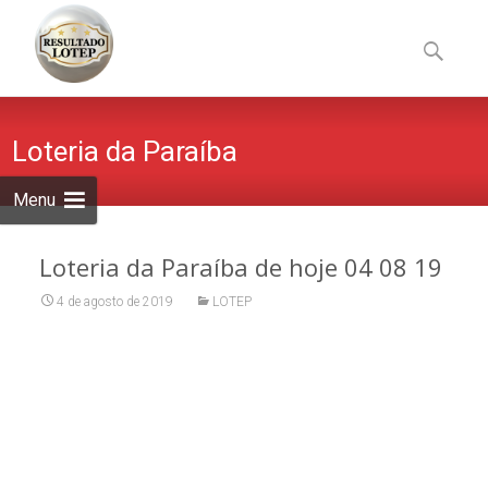
Skip
to
Pesquisa
content
por:
Loteria da Paraíba
Menu
Loteria da Paraíba de hoje 04 08 19
4 de agosto de 2019
LOTEP