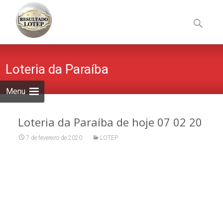
Skip
to
Pesquisa
content
por:
Loteria da Paraíba
Menu
Loteria da Paraíba de hoje 07 02 20
7 de fevereiro de 2020
LOTEP