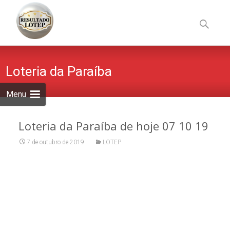
Skip
to
Pesquisa
content
por:
Loteria da Paraíba
Menu
Loteria da Paraíba de hoje 07 10 19
7 de outubro de 2019
LOTEP