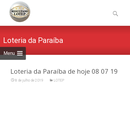
Skip
to
Pesquisa
content
por:
Loteria da Paraíba
Menu
Loteria da Paraíba de hoje 08 07 19
8 de julho de 2019
LOTEP