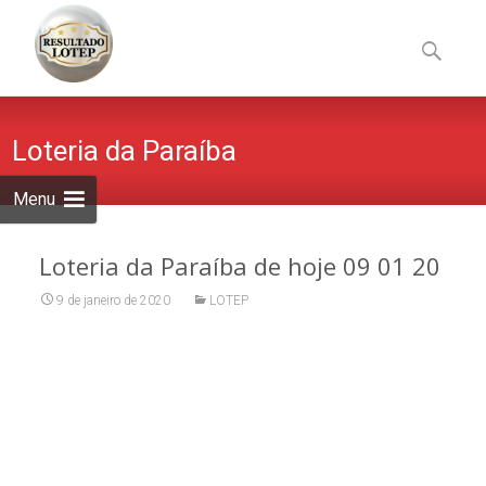
Skip
to
Pesquisa
content
por:
Loteria da Paraíba
Menu
Loteria da Paraíba de hoje 09 01 20
9 de janeiro de 2020
LOTEP