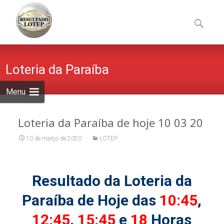
Skip
to
Pesquisa
content
por:
Loteria da Paraíba
Menu
Loteria da Paraíba de hoje 10 03 20
10 de março de 2020
LOTEP
Resultado da Loteria da
Paraíba de Hoje das
10:45
,
12:45
,
15:45
e
18
Horas