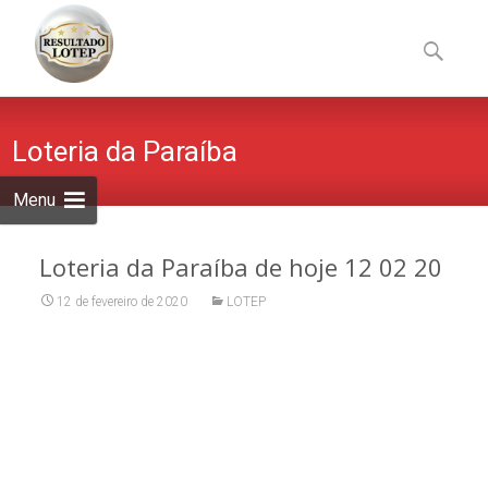
Skip
to
Pesquisa
content
por:
Loteria da Paraíba
Menu
Loteria da Paraíba de hoje 12 02 20
12 de fevereiro de 2020
LOTEP