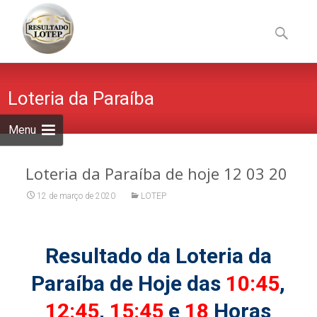
Skip
to
Pesquisa
content
por:
Loteria da Paraíba
Menu
Loteria da Paraíba de hoje 12 03 20
12 de março de 2020
LOTEP
Resultado da Loteria da
Paraíba de Hoje das
10:45
,
12:45
,
15:45
e
18
Horas