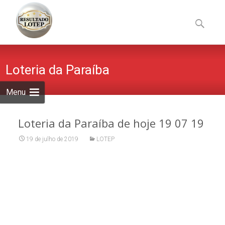
Skip
to
Pesquisa
content
por:
Loteria da Paraíba
Menu
Loteria da Paraíba de hoje 19 07 19
19 de julho de 2019
LOTEP