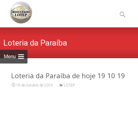
Skip
to
Pesquisa
content
por:
Loteria da Paraíba
Menu
Loteria da Paraíba de hoje 19 10 19
19 de outubro de 2019
LOTEP