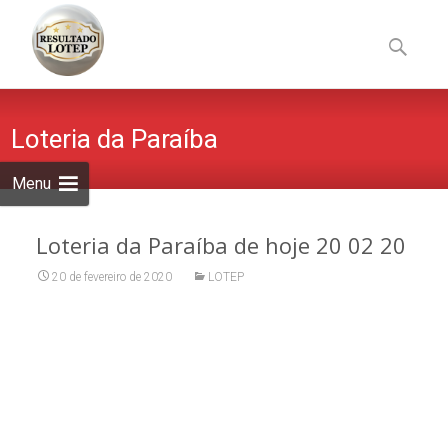
Skip
to
Pesquisa
content
por:
Loteria da Paraíba
Menu
Loteria da Paraíba de hoje 20 02 20
20 de fevereiro de 2020
LOTEP