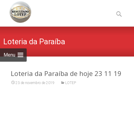
Skip
to
Pesquisa
content
por:
Loteria da Paraíba
Menu
Loteria da Paraíba de hoje 23 11 19
23 de novembro de 2019
LOTEP