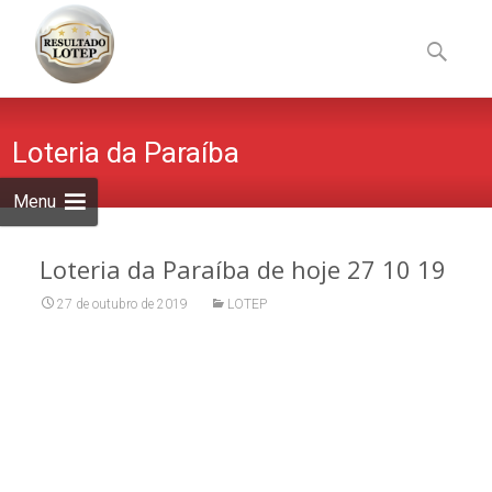
Skip
to
Pesquisa
content
por:
Loteria da Paraíba
Menu
Loteria da Paraíba de hoje 27 10 19
27 de outubro de 2019
LOTEP