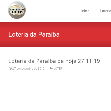
Skip
to
Inicio
Loteri
content
Loteria da Paraíba
Loteria da Paraíba de hoje 27 11 19
27 de novembro de 2019
LOTEP