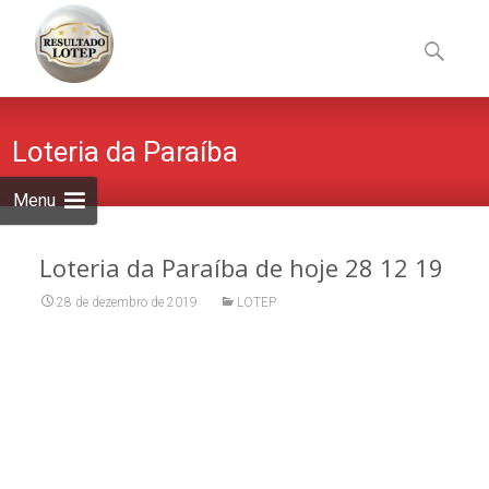
Skip
to
Pesquisa
content
por:
Loteria da Paraíba
Menu
Loteria da Paraíba de hoje 28 12 19
28 de dezembro de 2019
LOTEP