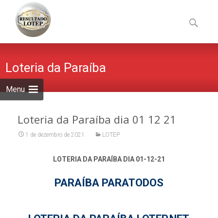
Skip
to
Pesquisa
content
por:
Loteria da Paraíba
Menu
Loteria da Paraíba dia 01 12 21
1 de dezembro de 2021
LOTEP
LOTERIA DA PARAÍBA DIA 01-12-21
PARAÍBA PARATODOS