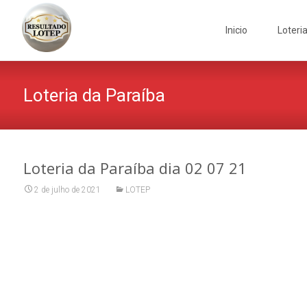
Skip
to
Inicio
Loteri
content
Loteria da Paraíba
Loteria da Paraíba dia 02 07 21
2 de julho de 2021
LOTEP