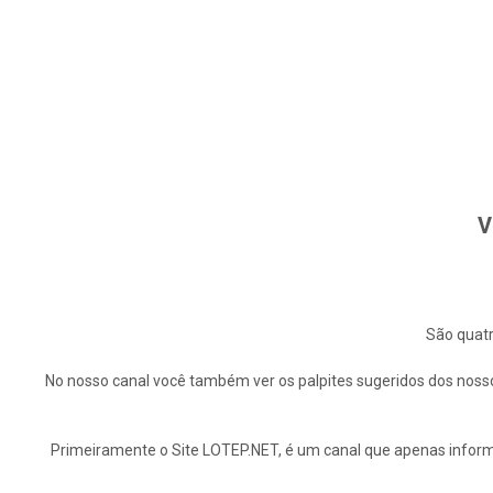
V
São quatr
No nosso canal você também ver os palpites sugeridos dos nosso
Primeiramente o Site LOTEP.NET, é um canal que apenas informa