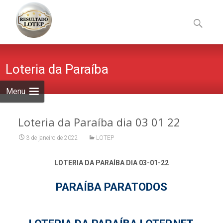
Skip
to
Pesquisa
content
por:
Loteria da Paraíba
Menu
Loteria da Paraíba dia 03 01 22
3 de janeiro de 2022
LOTEP
LOTERIA DA PARAÍBA DIA 03-01-22
PARAÍBA PARATODOS