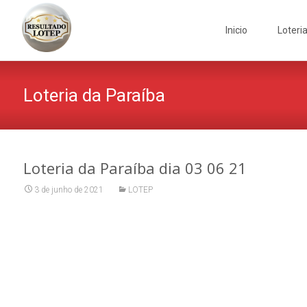
Skip
to
Inicio
Loteri
content
Loteria da Paraíba
Loteria da Paraíba dia 03 06 21
3 de junho de 2021
LOTEP