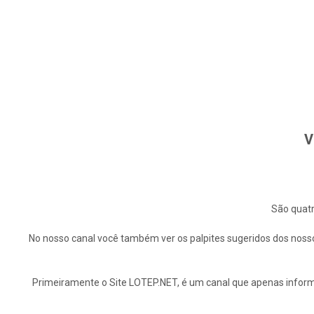
V
São quatr
No nosso canal você também ver os palpites sugeridos dos nosso
Primeiramente o Site LOTEP.NET, é um canal que apenas informa