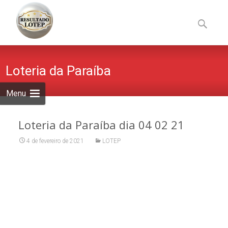
Skip
to
Pesquisa
content
por:
Loteria da Paraíba
Menu
Loteria da Paraíba dia 04 02 21
4 de fevereiro de 2021
LOTEP