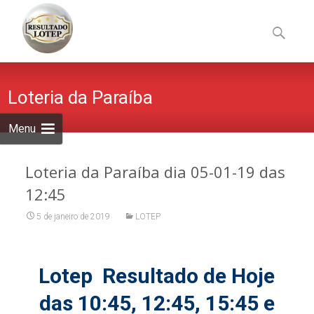
Skip
to
Pesquisa
content
por:
Loteria da Paraíba
Menu
Loteria da Paraíba dia 05-01-19 das
12:45
5 de janeiro de 2019
LOTEP
Lotep Resultado de Hoje
das 10:45, 12:45, 15:45 e