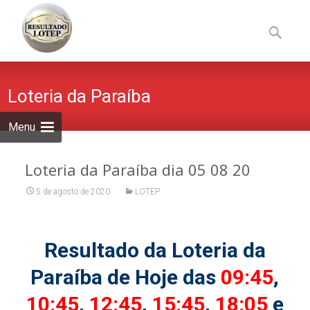
Skip
to
Pesquisa
content
por:
Loteria da Paraíba
Menu
Loteria da Paraíba dia 05 08 20
5 de agosto de 2020
LOTEP
Resultado da Loteria da
Paraíba de Hoje das
09:45
,
10:45
,
12:45
,
15:45
,
18:05
e