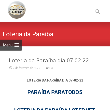
Skip
to
Pesquisa
content
por:
Loteria da Paraíba
Menu
Loteria da Paraíba dia 07 02 22
7 de fevereiro de 2022
LOTEP
LOTERIA DA PARAÍBA DIA 07-02-22
PARAÍBA PARATODOS