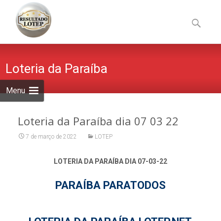
Skip
to
Pesquisa
content
por:
Loteria da Paraíba
Menu
Loteria da Paraíba dia 07 03 22
7 de março de 2022
LOTEP
LOTERIA DA PARAÍBA DIA 07-03-22
PARAÍBA PARATODOS