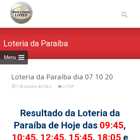
Skip
to
Pesquisa
content
por:
Loteria da Paraíba
Menu
Loteria da Paraíba dia 07 10 20
7 de outubro de 2020
LOTEP
Resultado da Loteria da
Paraíba de Hoje das
09:45
,
10:45
,
12:45
,
15:45
,
18:05
e