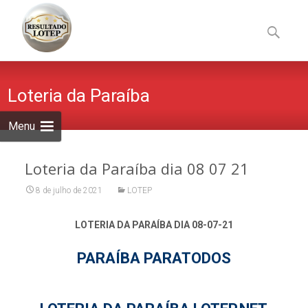
Skip
to
Pesquisa
content
por:
Loteria da Paraíba
Menu
Loteria da Paraíba dia 08 07 21
8 de julho de 2021
LOTEP
LOTERIA DA PARAÍBA DIA 08-07-21
PARAÍBA PARATODOS