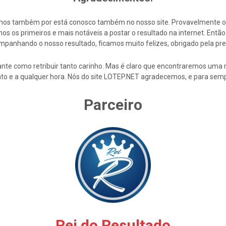
cemos também por está conosco também no nosso site. Provavelmente 
s os primeiros e mais notáveis a postar o resultado na internet. En
mpanhando o nosso resultado, ficamos muito felizes, obrigado pela pre
nte como retribuir tanto carinho. Mas é claro que encontraremos uma 
to e a qualquer hora. Nós do site LOTEP.NET agradecemos, e para semp
Parceiro
Rei do Resultado