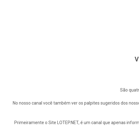
V
São quatr
No nosso canal você também ver os palpites sugeridos dos nosso
Primeiramente o Site LOTEP.NET, é um canal que apenas informa