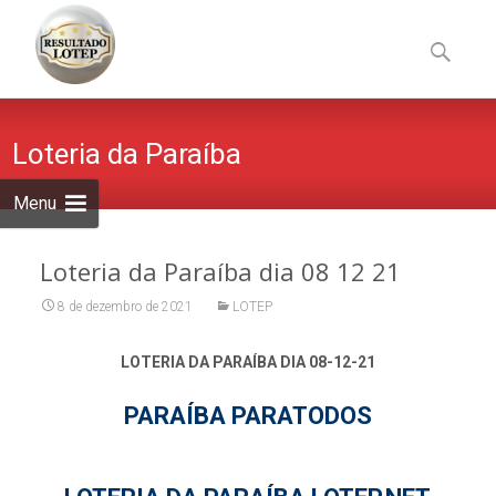
Skip
to
Pesquisa
content
por:
Loteria da Paraíba
Menu
Loteria da Paraíba dia 08 12 21
8 de dezembro de 2021
LOTEP
LOTERIA DA PARAÍBA DIA 08-12-21
PARAÍBA PARATODOS