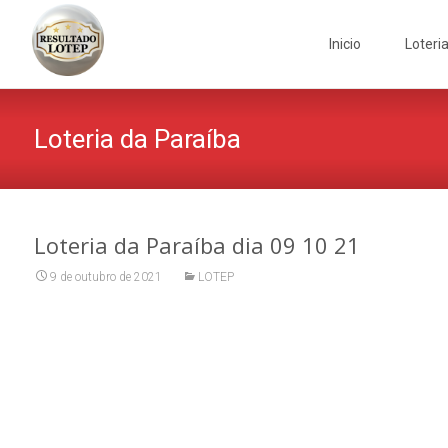
Skip
to
Inicio
Loteri
content
Loteria da Paraíba
Loteria da Paraíba dia 09 10 21
9 de outubro de 2021
LOTEP