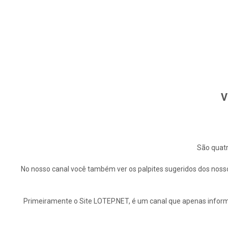
V
São quatr
No nosso canal você também ver os palpites sugeridos dos nosso
Primeiramente o Site LOTEP.NET, é um canal que apenas informa