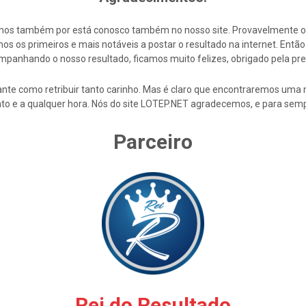
cemos também por está conosco também no nosso site. Provavelmente 
s os primeiros e mais notáveis a postar o resultado na internet. En
mpanhando o nosso resultado, ficamos muito felizes, obrigado pela pre
nte como retribuir tanto carinho. Mas é claro que encontraremos uma 
to e a qualquer hora. Nós do site LOTEP.NET agradecemos, e para semp
Parceiro
Rei do Resultado