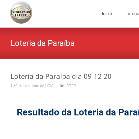
Skip
to
Inicio
Loteri
content
Loteria da Paraíba
Loteria da Paraíba dia 09 12 20
9 de dezembro de 2020
LOTEP
Resultado da Loteria da Para