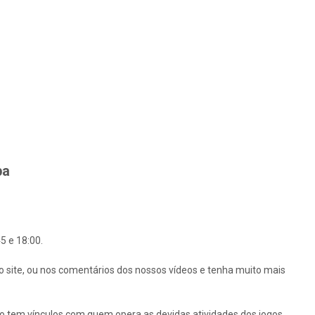
ba
5 e 18:00.
o site, ou nos comentários dos nossos vídeos e tenha muito mais
ão tem vínculos com quem opera as devidas atividades dos jogos