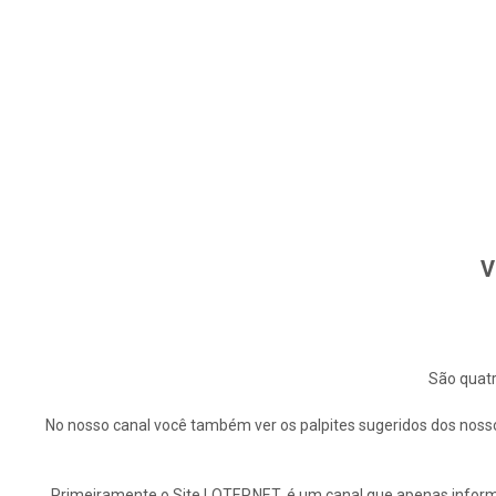
V
São quatr
No nosso canal você também ver os palpites sugeridos dos nosso
Primeiramente o Site LOTEP.NET, é um canal que apenas informa