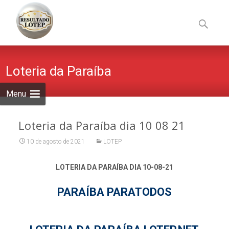
Skip
to
Pesquisa
content
por:
Loteria da Paraíba
Menu
Loteria da Paraíba dia 10 08 21
10 de agosto de 2021
LOTEP
LOTERIA DA PARAÍBA DIA 10-08-21
PARAÍBA PARATODOS