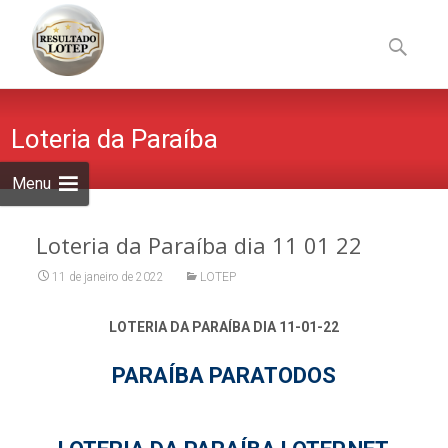
Skip
to
Pesquisa
content
por:
Loteria da Paraíba
Menu
Loteria da Paraíba dia 11 01 22
11 de janeiro de 2022
LOTEP
LOTERIA DA PARAÍBA DIA 11-01-22
PARAÍBA PARATODOS