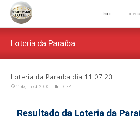
Skip
to
Inicio
Loteri
content
Loteria da Paraíba
Loteria da Paraíba dia 11 07 20
11 de julho de 2020
LOTEP
Resultado da Loteria da Para