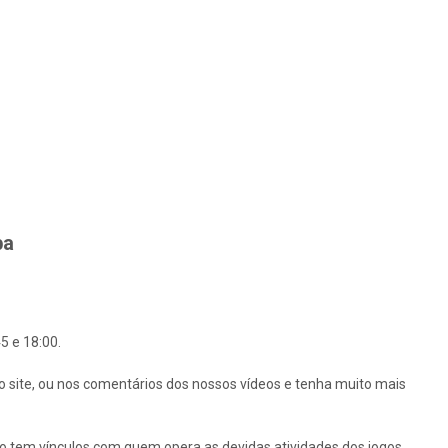
ba
5 e 18:00.
o site, ou nos comentários dos nossos vídeos e tenha muito mais
ão tem vínculos com quem opera as devidas atividades dos jogos