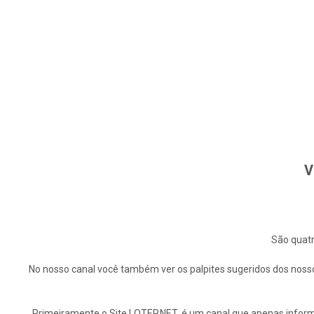
V
São quatr
No nosso canal você também ver os palpites sugeridos dos nosso
Primeiramente o Site LOTEP.NET, é um canal que apenas informa