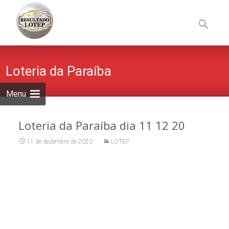
Skip
to
Pesquisa
content
por:
Loteria da Paraíba
Menu
Loteria da Paraíba dia 11 12 20
11 de dezembro de 2020
LOTEP