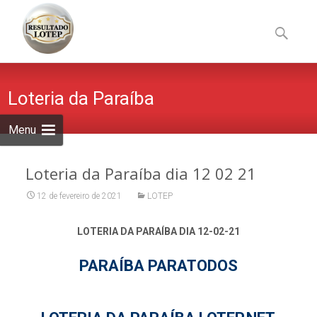
Skip
to
Pesquisa
content
por:
Loteria da Paraíba
Menu
Loteria da Paraíba dia 12 02 21
12 de fevereiro de 2021
LOTEP
LOTERIA DA PARAÍBA DIA 12-02-21
PARAÍBA PARATODOS