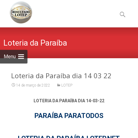
Skip
to
Pesquisa
content
por:
Loteria da Paraíba
Menu
Loteria da Paraíba dia 14 03 22
14 de março de 2022
LOTEP
LOTERIA DA PARAÍBA DIA 14-03-22
PARAÍBA PARATODOS