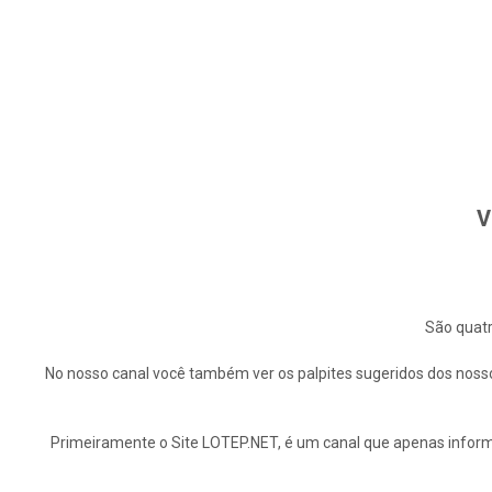
V
São quatr
No nosso canal você também ver os palpites sugeridos dos nosso
Primeiramente o Site LOTEP.NET, é um canal que apenas informa