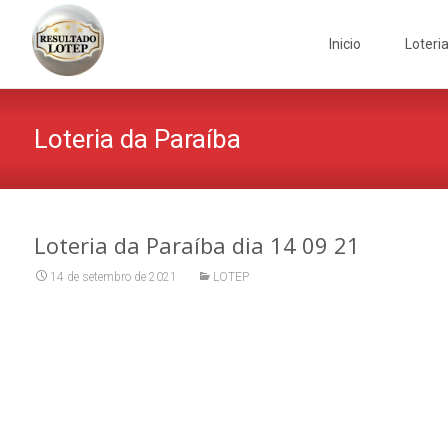
Skip
to
Inicio
Loteri
content
Loteria da Paraíba
Loteria da Paraíba dia 14 09 21
14 de setembro de 2021
LOTEP