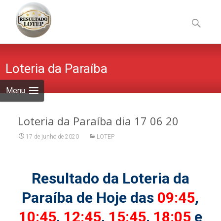
Skip
to
Pesquisa
content
por:
Loteria da Paraíba
Menu
Loteria da Paraíba dia 17 06 20
17 de junho de 2020
LOTEP
Resultado da Loteria da
Paraíba de Hoje das
09:45
,
10:45
,
12:45
,
15:45
,
18:05
e