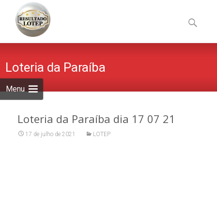
Skip
to
Pesquisa
content
por:
Loteria da Paraíba
Menu
Loteria da Paraíba dia 17 07 21
17 de julho de 2021
LOTEP