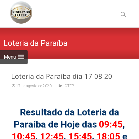
Skip
to
Pesquisa
content
por:
Loteria da Paraíba
Menu
Loteria da Paraíba dia 17 08 20
17 de agosto de 2020
LOTEP
Resultado da Loteria da
Paraíba de Hoje das
09:45
,
10:45
,
12:45
,
15:45
,
18:05
e