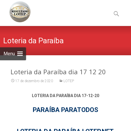
Skip
to
Pesquisa
content
por:
Loteria da Paraíba
Menu
Loteria da Paraíba dia 17 12 20
17 de dezembro de 2020
LOTEP
LOTERIA DA PARAÍBA DIA 17-12-20
PARAÍBA PARATODOS