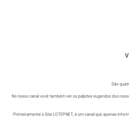
V
São quatr
No nosso canal você também ver os palpites sugeridos dos nosso
Primeiramente o Site LOTEP.NET, é um canal que apenas informa