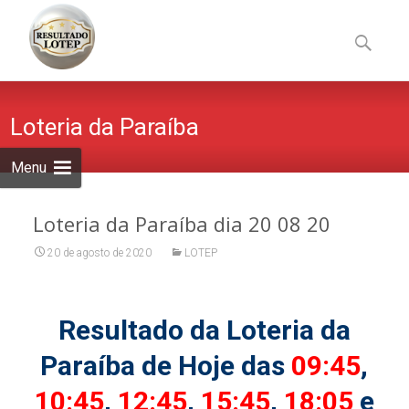
Skip
to
Pesquisa
content
por:
Loteria da Paraíba
Menu
Loteria da Paraíba dia 20 08 20
20 de agosto de 2020
LOTEP
Resultado da Loteria da
Paraíba de Hoje das
09:45
,
10:45
,
12:45
,
15:45
,
18:05
e